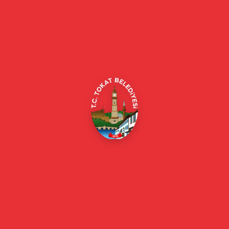
Tokat Belediyesi resmi web sitesi. Duyurular, haberler, etkinlikler,
projeler, belediye hizmetleri, vefat ilanları ve daha fazlası hakkında
güncel bilgiler.
Alipaşa, Gaziosmanpaşa Blv. No:184, 60100
Merkez/Tokat Merkez/Tokat
(0356) 214 22 20 / 153
beyazmasa@tokat.bel.tr
E-Belediye
Online Borç Ödeme
Başkan
Başkanın Özgeçmişi
Başkanın Mesajı
Başkan Fotoğrafları
Başkan Yardımcıları