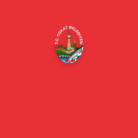
Alipaşa, Gaziosmanpaşa Blv. No:184, 60100
Merkez/Tokat Merkez/Tokat
(0356) 214 22 20 / 153
beyazmasa@tokat.bel.tr
E-Belediye
Online Borç Ödeme
Başkan
Başkanın Özgeçmişi
Başkanın Mesajı
Başkan Fotoğrafları
Başkan Yardımcıları
Kurumsal
Eski Başkanlar
Meclis Üyeleri
Belediye Encümeni
Birim Müdürleri