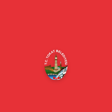
Tokat Belediyesi resmi web sitesi. Duyurular, haberler, etkinlikler,
projeler, belediye hizmetleri, vefat ilanları ve daha fazlası hakkında
güncel bilgiler.
Alipaşa, Gaziosmanpaşa Blv. No:184, 60100
Merkez/Tokat Merkez/Tokat
(0356) 214 22 20 / 153
beyazmasa@tokat.bel.tr
E-Belediye
Online Borç Ödeme
Başkan