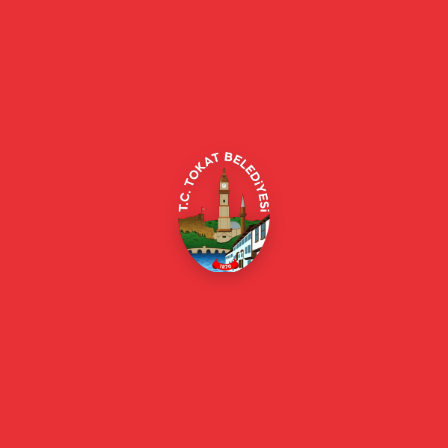
Tokat Belediyesi resmi web sitesi. Duyurular, haberler, etkinlikler,
projeler, belediye hizmetleri, vefat ilanları ve daha fazlası hakkında
güncel bilgiler.
Alipaşa, Gaziosmanpaşa Blv. No:184, 60100
Merkez/Tokat Merkez/Tokat
(0356) 214 22 20 / 153
beyazmasa@tokat.bel.tr
E-Belediye
Online Borç Ödeme
Başkan
Başkanın Özgeçmişi
Başkanın Mesajı
Başkan Fotoğrafları
Başkan Yardımcıları