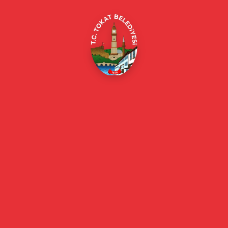
E-Belediye
Online Borç Ödeme
Başkan
Başkanın Özgeçmişi
Başkanın Mesajı
Başkan Fotoğrafları
Başkan Yardımcıları
Kurumsal
Eski Başkanlar
Meclis Üyeleri
Belediye Encümeni
Birim Müdürleri
Mahalle Muhtarlarımız
Faaliyet Raporları
Güncel
Haberler