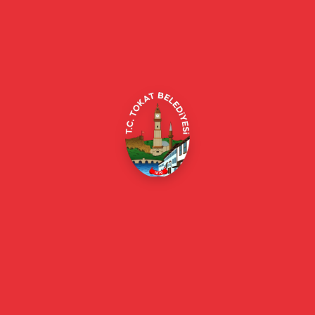
Tokat Belediyesi resmi web sitesi. Duyurular, haberler, etkinlikler,
projeler, belediye hizmetleri, vefat ilanları ve daha fazlası hakkında
güncel bilgiler.
Alipaşa, Gaziosmanpaşa Blv. No:184, 60100
Merkez/Tokat Merkez/Tokat
(0356) 214 22 20 / 153
beyazmasa@tokat.bel.tr
E-Belediye
Online Borç Ödeme
Başkan
Başkanın Özgeçmişi
Başkanın Mesajı
Başkan Fotoğrafları
Başkan Yardımcıları
Kurumsal