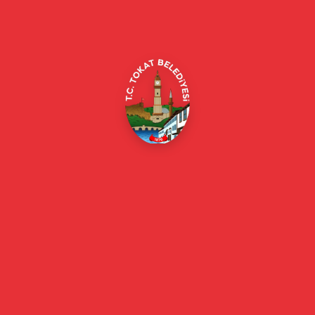
Alipaşa, Gaziosmanpaşa Blv. No:184, 60100
Merkez/Tokat Merkez/Tokat
(0356) 214 22 20 / 153
beyazmasa@tokat.bel.tr
E-Belediye
Online Borç Ödeme
Başkan
Başkanın Özgeçmişi
Başkanın Mesajı
Başkan Fotoğrafları
Başkan Yardımcıları
Kurumsal
Eski Başkanlar
Meclis Üyeleri
Belediye Encümeni
Birim Müdürleri