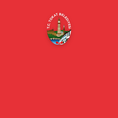
E-Belediye
Online Borç Ödeme
Başkan
Başkanın Özgeçmişi
Başkanın Mesajı
Başkan Fotoğrafları
Başkan Yardımcıları
Kurumsal
Eski Başkanlar
Meclis Üyeleri
Belediye Encümeni
Birim Müdürleri
Mahalle Muhtarlarımız
Faaliyet Raporları
Güncel