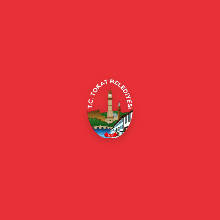
Tokat Belediyesi resmi web sitesi. Duyurular, haberler, etkinlikler,
projeler, belediye hizmetleri, vefat ilanları ve daha fazlası hakkında
güncel bilgiler.
Alipaşa, Gaziosmanpaşa Blv. No:184, 60100
Merkez/Tokat Merkez/Tokat
(0356) 214 22 20 / 153
beyazmasa@tokat.bel.tr
E-Belediye
Online Borç Ödeme
Başkan
Başkanın Özgeçmişi
Başkanın Mesajı
Başkan Fotoğrafları
Başkan Yardımcıları