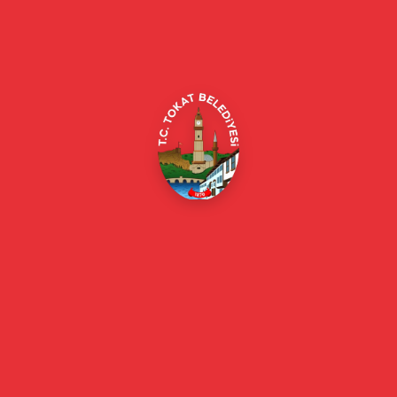
Alipaşa, Gaziosmanpaşa Blv. No:184, 60100
Merkez/Tokat Merkez/Tokat
(0356) 214 22 20 / 153
beyazmasa@tokat.bel.tr
E-Belediye
Online Borç Ödeme
Başkan
Başkanın Özgeçmişi
Başkanın Mesajı
Başkan Fotoğrafları
Başkan Yardımcıları
Kurumsal
Eski Başkanlar
Meclis Üyeleri
Belediye Encümeni