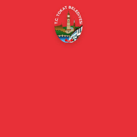
Online Borç Ödeme
Başkan
Başkanın Özgeçmişi
Başkanın Mesajı
Başkan Fotoğrafları
Başkan Yardımcıları
Kurumsal
Eski Başkanlar
Meclis Üyeleri
Belediye Encümeni
Birim Müdürleri
Mahalle Muhtarlarımız
Faaliyet Raporları
Güncel
Haberler
Videolu Haberler