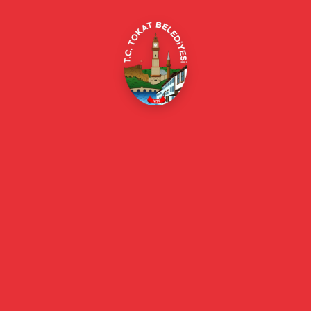
Online Borç Ödeme
Başkan
Başkanın Özgeçmişi
Başkanın Mesajı
Başkan Fotoğrafları
Başkan Yardımcıları
Kurumsal
Eski Başkanlar
Meclis Üyeleri
Belediye Encümeni
Birim Müdürleri
Mahalle Muhtarlarımız
Faaliyet Raporları
Güncel
Haberler
Videolu Haberler