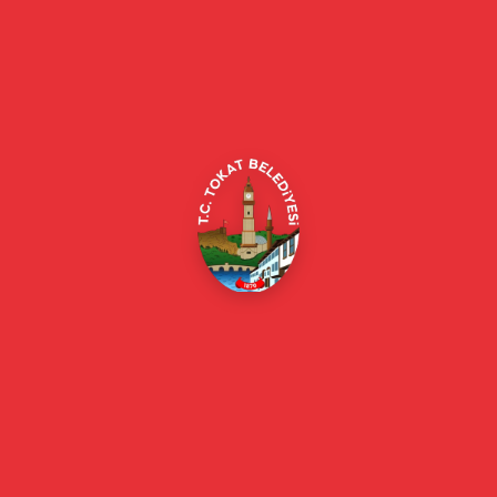
Tokat Belediyesi resmi web sitesi. Duyurular, haberler, etkinlikler,
projeler, belediye hizmetleri, vefat ilanları ve daha fazlası hakkında
güncel bilgiler.
Alipaşa, Gaziosmanpaşa Blv. No:184, 60100
Merkez/Tokat Merkez/Tokat
(0356) 214 22 20 / 153
beyazmasa@tokat.bel.tr
E-Belediye
Online Borç Ödeme
Başkan
Başkanın Özgeçmişi
Başkanın Mesajı
Başkan Fotoğrafları
Başkan Yardımcıları
Kurumsal