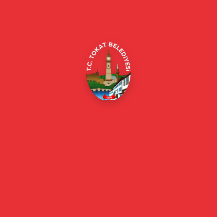
Merkez/Tokat Merkez/Tokat
(0356) 214 22 20 / 153
beyazmasa@tokat.bel.tr
E-Belediye
Online Borç Ödeme
Başkan
Başkanın Özgeçmişi
Başkanın Mesajı
Başkan Fotoğrafları
Başkan Yardımcıları
Kurumsal
Eski Başkanlar
Meclis Üyeleri
Belediye Encümeni
Birim Müdürleri
Mahalle Muhtarlarımız