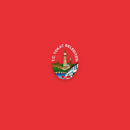
Tokat Belediyesi resmi web sitesi. Duyurular, haberler, etkinlikler,
projeler, belediye hizmetleri, vefat ilanları ve daha fazlası hakkında
güncel bilgiler.
Alipaşa, Gaziosmanpaşa Blv. No:184, 60100
Merkez/Tokat Merkez/Tokat
(0356) 214 22 20 / 153
beyazmasa@tokat.bel.tr
E-Belediye
Online Borç Ödeme
Başkan
Başkanın Özgeçmişi
Başkanın Mesajı
Başkan Fotoğrafları
Başkan Yardımcıları