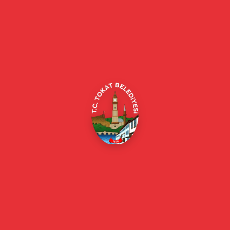
Tokat Belediyesi resmi web sitesi. Duyurular, haberler, etkinlikler,
projeler, belediye hizmetleri, vefat ilanları ve daha fazlası hakkında
güncel bilgiler.
Alipaşa, Gaziosmanpaşa Blv. No:184, 60100
Merkez/Tokat Merkez/Tokat
(0356) 214 22 20 / 153
beyazmasa@tokat.bel.tr
E-Belediye
Online Borç Ödeme
Başkan
Başkanın Özgeçmişi
Başkanın Mesajı
Başkan Fotoğrafları
Başkan Yardımcıları