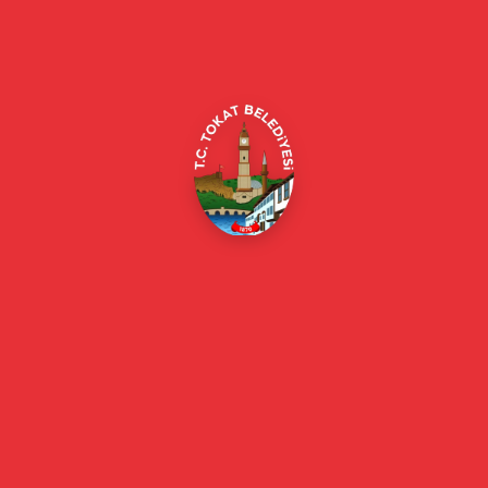
Alipaşa, Gaziosmanpaşa Blv. No:184, 60100
Merkez/Tokat Merkez/Tokat
(0356) 214 22 20 / 153
beyazmasa@tokat.bel.tr
E-Belediye
Online Borç Ödeme
Başkan
Başkanın Özgeçmişi
Başkanın Mesajı
Başkan Fotoğrafları
Başkan Yardımcıları
Kurumsal
Eski Başkanlar
Meclis Üyeleri
Belediye Encümeni
Birim Müdürleri