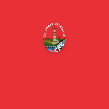
Alipaşa, Gaziosmanpaşa Blv. No:184, 60100
Merkez/Tokat Merkez/Tokat
(0356) 214 22 20 / 153
beyazmasa@tokat.bel.tr
E-Belediye
Online Borç Ödeme
Başkan
Başkanın Özgeçmişi
Başkanın Mesajı
Başkan Fotoğrafları
Başkan Yardımcıları
Kurumsal
Eski Başkanlar
Meclis Üyeleri
Belediye Encümeni