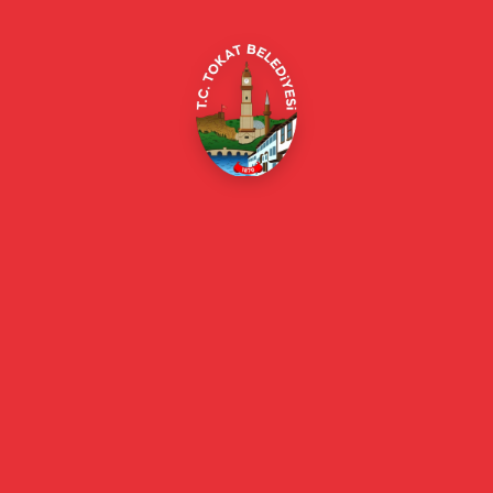
E-Belediye
Online Borç Ödeme
Başkan
Başkanın Özgeçmişi
Başkanın Mesajı
Başkan Fotoğrafları
Başkan Yardımcıları
Kurumsal
Eski Başkanlar
Meclis Üyeleri
Belediye Encümeni
Birim Müdürleri
Mahalle Muhtarlarımız
Faaliyet Raporları
Güncel
Haberler