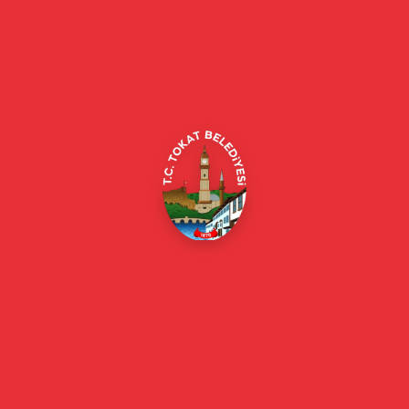
Tokat Belediyesi resmi web sitesi. Duyurular, haberler, etkinlikler,
projeler, belediye hizmetleri, vefat ilanları ve daha fazlası hakkında
güncel bilgiler.
Alipaşa, Gaziosmanpaşa Blv. No:184, 60100
Merkez/Tokat Merkez/Tokat
(0356) 214 22 20 / 153
beyazmasa@tokat.bel.tr
E-Belediye
Online Borç Ödeme
Başkan
Başkanın Özgeçmişi
Başkanın Mesajı
Başkan Fotoğrafları
Başkan Yardımcıları
Kurumsal