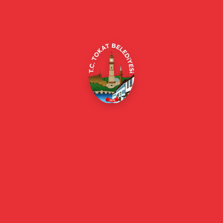
Merkez/Tokat Merkez/Tokat
(0356) 214 22 20 / 153
beyazmasa@tokat.bel.tr
E-Belediye
Online Borç Ödeme
Başkan
Başkanın Özgeçmişi
Başkanın Mesajı
Başkan Fotoğrafları
Başkan Yardımcıları
Kurumsal
Eski Başkanlar
Meclis Üyeleri
Belediye Encümeni
Birim Müdürleri
Mahalle Muhtarlarımız