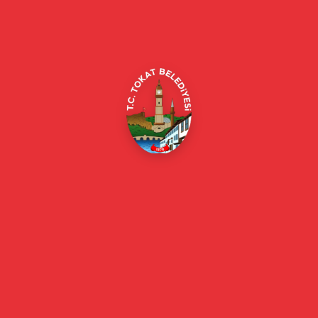
Alipaşa, Gaziosmanpaşa Blv. No:184, 60100
Merkez/Tokat Merkez/Tokat
(0356) 214 22 20 / 153
beyazmasa@tokat.bel.tr
E-Belediye
Online Borç Ödeme
Başkan
Başkanın Özgeçmişi
Başkanın Mesajı
Başkan Fotoğrafları
Başkan Yardımcıları
Kurumsal
Eski Başkanlar
Meclis Üyeleri
Belediye Encümeni
Birim Müdürleri