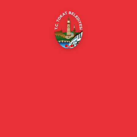
E-Belediye
Online Borç Ödeme
Başkan
Başkanın Özgeçmişi
Başkanın Mesajı
Başkan Fotoğrafları
Başkan Yardımcıları
Kurumsal
Eski Başkanlar
Meclis Üyeleri
Belediye Encümeni
Birim Müdürleri
Mahalle Muhtarlarımız
Faaliyet Raporları
Güncel