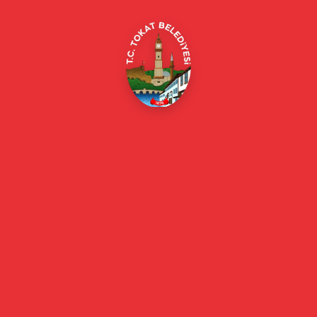
Online Borç Ödeme
Başkan
Başkanın Özgeçmişi
Başkanın Mesajı
Başkan Fotoğrafları
Başkan Yardımcıları
Kurumsal
Eski Başkanlar
Meclis Üyeleri
Belediye Encümeni
Birim Müdürleri
Mahalle Muhtarlarımız
Faaliyet Raporları
Güncel
Haberler
Videolu Haberler