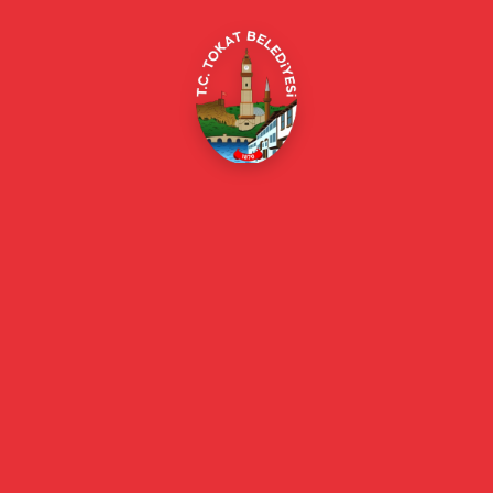
E-Belediye
Online Borç Ödeme
Başkan
Başkanın Özgeçmişi
Başkanın Mesajı
Başkan Fotoğrafları
Başkan Yardımcıları
Kurumsal
Eski Başkanlar
Meclis Üyeleri
Belediye Encümeni
Birim Müdürleri
Mahalle Muhtarlarımız
Faaliyet Raporları
Güncel
Haberler