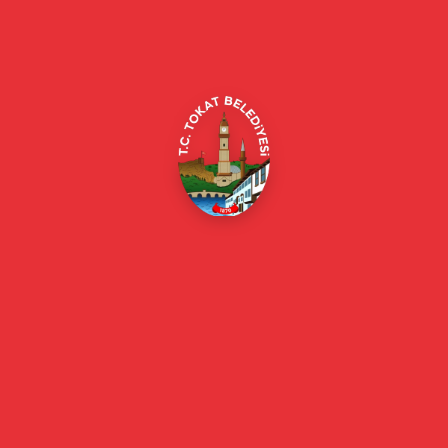
Alipaşa, Gaziosmanpaşa Blv. No:184, 60100
Merkez/Tokat Merkez/Tokat
(0356) 214 22 20 / 153
beyazmasa@tokat.bel.tr
E-Belediye
Online Borç Ödeme
Başkan
Başkanın Özgeçmişi
Başkanın Mesajı
Başkan Fotoğrafları
Başkan Yardımcıları
Kurumsal
Eski Başkanlar
Meclis Üyeleri
Belediye Encümeni
Birim Müdürleri