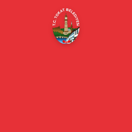
E-Belediye
Online Borç Ödeme
Başkan
Başkanın Özgeçmişi
Başkanın Mesajı
Başkan Fotoğrafları
Başkan Yardımcıları
Kurumsal
Eski Başkanlar
Meclis Üyeleri
Belediye Encümeni
Birim Müdürleri
Mahalle Muhtarlarımız
Faaliyet Raporları
Güncel
Haberler