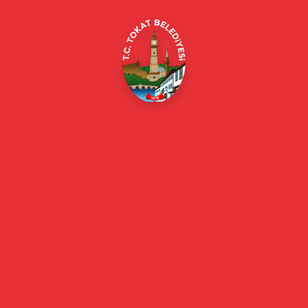
E-Belediye
Online Borç Ödeme
Başkan
Başkanın Özgeçmişi
Başkanın Mesajı
Başkan Fotoğrafları
Başkan Yardımcıları
Kurumsal
Eski Başkanlar
Meclis Üyeleri
Belediye Encümeni
Birim Müdürleri
Mahalle Muhtarlarımız
Faaliyet Raporları
Güncel
Haberler