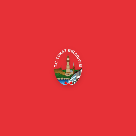
Tokat Belediyesi resmi web sitesi. Duyurular, haberler, etkinlikler,
projeler, belediye hizmetleri, vefat ilanları ve daha fazlası hakkında
güncel bilgiler.
Alipaşa, Gaziosmanpaşa Blv. No:184, 60100
Merkez/Tokat Merkez/Tokat
(0356) 214 22 20 / 153
beyazmasa@tokat.bel.tr
E-Belediye
Online Borç Ödeme
Başkan
Başkanın Özgeçmişi
Başkanın Mesajı
Başkan Fotoğrafları
Başkan Yardımcıları