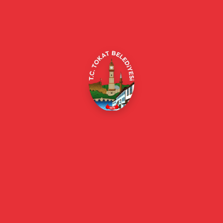
Alipaşa, Gaziosmanpaşa Blv. No:184, 60100
Merkez/Tokat Merkez/Tokat
(0356) 214 22 20 / 153
beyazmasa@tokat.bel.tr
E-Belediye
Online Borç Ödeme
Başkan
Başkanın Özgeçmişi
Başkanın Mesajı
Başkan Fotoğrafları
Başkan Yardımcıları
Kurumsal
Eski Başkanlar
Meclis Üyeleri