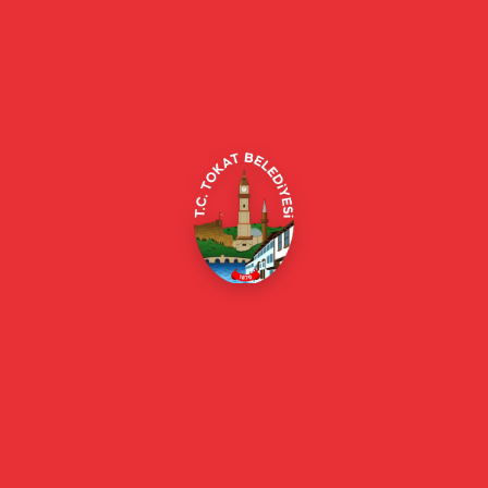
Tokat Belediyesi resmi web sitesi. Duyurular, haberler, etkinlikler,
projeler, belediye hizmetleri, vefat ilanları ve daha fazlası hakkında
güncel bilgiler.
Alipaşa, Gaziosmanpaşa Blv. No:184, 60100
Merkez/Tokat Merkez/Tokat
(0356) 214 22 20 / 153
beyazmasa@tokat.bel.tr
E-Belediye
Online Borç Ödeme
Başkan
Başkanın Özgeçmişi
Başkanın Mesajı
Başkan Fotoğrafları
Başkan Yardımcıları