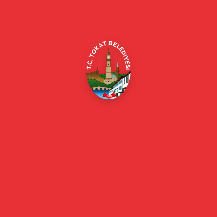
Alipaşa, Gaziosmanpaşa Blv. No:184, 60100
Merkez/Tokat Merkez/Tokat
(0356) 214 22 20 / 153
beyazmasa@tokat.bel.tr
E-Belediye
Online Borç Ödeme
Başkan
Başkanın Özgeçmişi
Başkanın Mesajı
Başkan Fotoğrafları
Başkan Yardımcıları
Kurumsal
Eski Başkanlar
Meclis Üyeleri
Belediye Encümeni
Birim Müdürleri