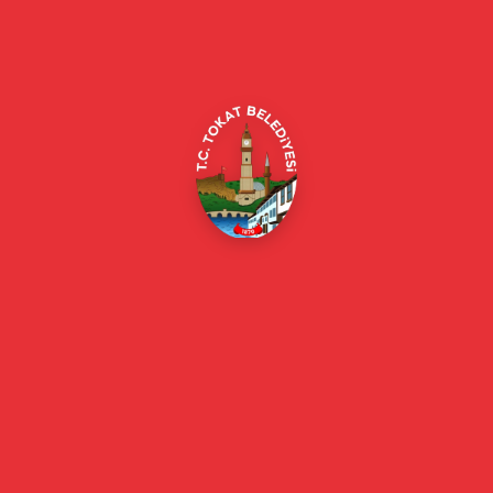
Alipaşa, Gaziosmanpaşa Blv. No:184, 60100
Merkez/Tokat Merkez/Tokat
(0356) 214 22 20 / 153
beyazmasa@tokat.bel.tr
E-Belediye
Online Borç Ödeme
Başkan
Başkanın Özgeçmişi
Başkanın Mesajı
Başkan Fotoğrafları
Başkan Yardımcıları
Kurumsal
Eski Başkanlar
Meclis Üyeleri
Belediye Encümeni
Birim Müdürleri