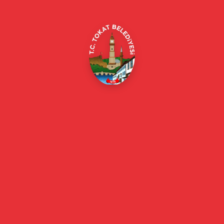
E-Belediye
Online Borç Ödeme
Başkan
Başkanın Özgeçmişi
Başkanın Mesajı
Başkan Fotoğrafları
Başkan Yardımcıları
Kurumsal
Eski Başkanlar
Meclis Üyeleri
Belediye Encümeni
Birim Müdürleri
Mahalle Muhtarlarımız
Faaliyet Raporları
Güncel