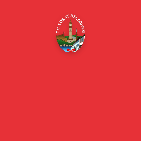
beyazmasa@tokat.bel.tr
E-Belediye
Online Borç Ödeme
Başkan
Başkanın Özgeçmişi
Başkanın Mesajı
Başkan Fotoğrafları
Başkan Yardımcıları
Kurumsal
Eski Başkanlar
Meclis Üyeleri
Belediye Encümeni
Birim Müdürleri
Mahalle Muhtarlarımız
Faaliyet Raporları
Güncel