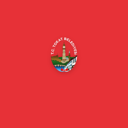
Tokat Belediyesi resmi web sitesi. Duyurular, haberler, etkinlikler,
projeler, belediye hizmetleri, vefat ilanları ve daha fazlası hakkında
güncel bilgiler.
Alipaşa, Gaziosmanpaşa Blv. No:184, 60100
Merkez/Tokat Merkez/Tokat
(0356) 214 22 20 / 153
beyazmasa@tokat.bel.tr
E-Belediye
Online Borç Ödeme
Başkan
Başkanın Özgeçmişi
Başkanın Mesajı
Başkan Fotoğrafları
Başkan Yardımcıları
Kurumsal