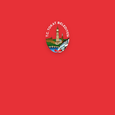
Alipaşa, Gaziosmanpaşa Blv. No:184, 60100
Merkez/Tokat Merkez/Tokat
(0356) 214 22 20 / 153
beyazmasa@tokat.bel.tr
E-Belediye
Online Borç Ödeme
Başkan
Başkanın Özgeçmişi
Başkanın Mesajı
Başkan Fotoğrafları
Başkan Yardımcıları
Kurumsal
Eski Başkanlar
Meclis Üyeleri
Belediye Encümeni
Birim Müdürleri