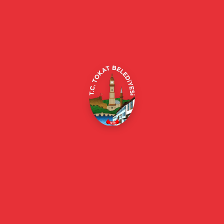
Tokat Belediyesi resmi web sitesi. Duyurular, haberler, etkinlikler,
projeler, belediye hizmetleri, vefat ilanları ve daha fazlası hakkında
güncel bilgiler.
Alipaşa, Gaziosmanpaşa Blv. No:184, 60100
Merkez/Tokat Merkez/Tokat
(0356) 214 22 20 / 153
beyazmasa@tokat.bel.tr
E-Belediye
Online Borç Ödeme
Başkan
Başkanın Özgeçmişi
Başkanın Mesajı
Başkan Fotoğrafları
Başkan Yardımcıları
Kurumsal