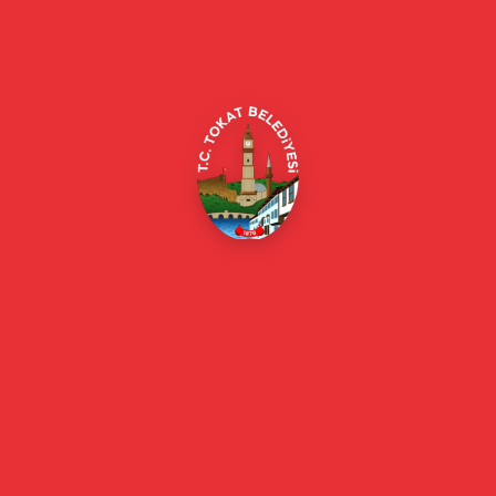
Alipaşa, Gaziosmanpaşa Blv. No:184, 60100
Merkez/Tokat Merkez/Tokat
(0356) 214 22 20 / 153
beyazmasa@tokat.bel.tr
E-Belediye
Online Borç Ödeme
Başkan
Başkanın Özgeçmişi
Başkanın Mesajı
Başkan Fotoğrafları
Başkan Yardımcıları
Kurumsal
Eski Başkanlar
Meclis Üyeleri
Belediye Encümeni
Birim Müdürleri