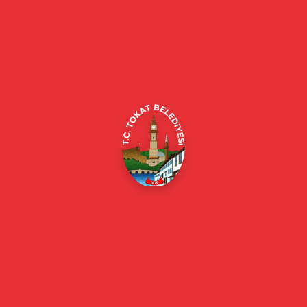
Tokat Belediyesi resmi web sitesi. Duyurular, haberler, etkinlikler,
projeler, belediye hizmetleri, vefat ilanları ve daha fazlası hakkında
güncel bilgiler.
Alipaşa, Gaziosmanpaşa Blv. No:184, 60100
Merkez/Tokat Merkez/Tokat
(0356) 214 22 20 / 153
beyazmasa@tokat.bel.tr
E-Belediye
Online Borç Ödeme
Başkan
Başkanın Özgeçmişi
Başkanın Mesajı
Başkan Fotoğrafları
Başkan Yardımcıları