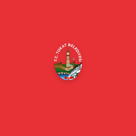
Tokat Belediyesi resmi web sitesi. Duyurular, haberler, etkinlikler,
projeler, belediye hizmetleri, vefat ilanları ve daha fazlası hakkında
güncel bilgiler.
Alipaşa, Gaziosmanpaşa Blv. No:184, 60100
Merkez/Tokat Merkez/Tokat
(0356) 214 22 20 / 153
beyazmasa@tokat.bel.tr
E-Belediye
Online Borç Ödeme
Başkan
Başkanın Özgeçmişi
Başkanın Mesajı
Başkan Fotoğrafları
Başkan Yardımcıları
Kurumsal