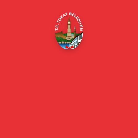
E-Belediye
Online Borç Ödeme
Başkan
Başkanın Özgeçmişi
Başkanın Mesajı
Başkan Fotoğrafları
Başkan Yardımcıları
Kurumsal
Eski Başkanlar
Meclis Üyeleri
Belediye Encümeni
Birim Müdürleri
Mahalle Muhtarlarımız
Faaliyet Raporları
Güncel
Haberler