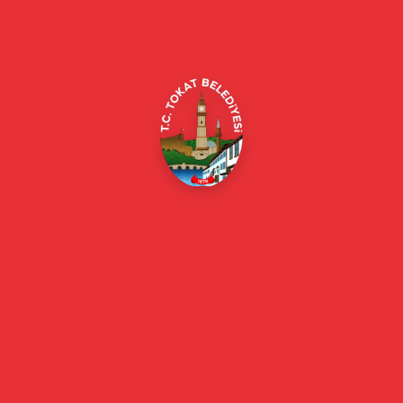
Merkez/Tokat Merkez/Tokat
(0356) 214 22 20 / 153
beyazmasa@tokat.bel.tr
E-Belediye
Online Borç Ödeme
Başkan
Başkanın Özgeçmişi
Başkanın Mesajı
Başkan Fotoğrafları
Başkan Yardımcıları
Kurumsal
Eski Başkanlar
Meclis Üyeleri
Belediye Encümeni
Birim Müdürleri
Mahalle Muhtarlarımız