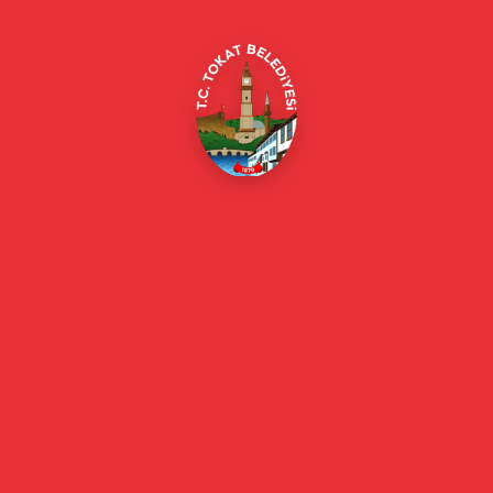
E-Belediye
Online Borç Ödeme
Başkan
Başkanın Özgeçmişi
Başkanın Mesajı
Başkan Fotoğrafları
Başkan Yardımcıları
Kurumsal
Eski Başkanlar
Meclis Üyeleri
Belediye Encümeni
Birim Müdürleri
Mahalle Muhtarlarımız
Faaliyet Raporları
Güncel
Haberler