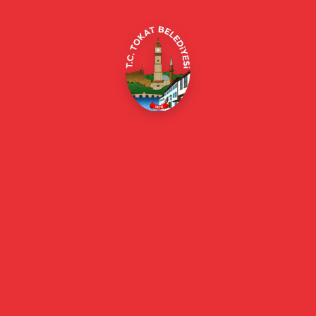
E-Belediye
Online Borç Ödeme
Başkan
Başkanın Özgeçmişi
Başkanın Mesajı
Başkan Fotoğrafları
Başkan Yardımcıları
Kurumsal
Eski Başkanlar
Meclis Üyeleri
Belediye Encümeni
Birim Müdürleri
Mahalle Muhtarlarımız
Faaliyet Raporları
Güncel