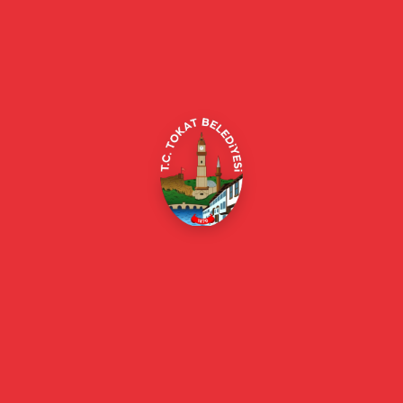
Tokat Belediyesi resmi web sitesi. Duyurular, haberler, etkinlikler,
projeler, belediye hizmetleri, vefat ilanları ve daha fazlası hakkında
güncel bilgiler.
Alipaşa, Gaziosmanpaşa Blv. No:184, 60100
Merkez/Tokat Merkez/Tokat
(0356) 214 22 20 / 153
beyazmasa@tokat.bel.tr
E-Belediye
Online Borç Ödeme
Başkan
Başkanın Özgeçmişi
Başkanın Mesajı
Başkan Fotoğrafları
Başkan Yardımcıları
Kurumsal