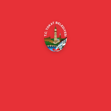
Merkez/Tokat Merkez/Tokat
(0356) 214 22 20 / 153
beyazmasa@tokat.bel.tr
E-Belediye
Online Borç Ödeme
Başkan
Başkanın Özgeçmişi
Başkanın Mesajı
Başkan Fotoğrafları
Başkan Yardımcıları
Kurumsal
Eski Başkanlar
Meclis Üyeleri
Belediye Encümeni
Birim Müdürleri
Mahalle Muhtarlarımız