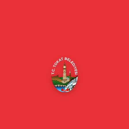
Tokat Belediyesi resmi web sitesi. Duyurular, haberler, etkinlikler,
projeler, belediye hizmetleri, vefat ilanları ve daha fazlası hakkında
güncel bilgiler.
Alipaşa, Gaziosmanpaşa Blv. No:184, 60100
Merkez/Tokat Merkez/Tokat
(0356) 214 22 20 / 153
beyazmasa@tokat.bel.tr
E-Belediye
Online Borç Ödeme
Başkan