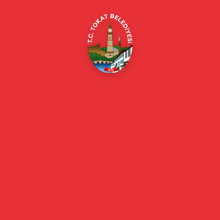
E-Belediye
Online Borç Ödeme
Başkan
Başkanın Özgeçmişi
Başkanın Mesajı
Başkan Fotoğrafları
Başkan Yardımcıları
Kurumsal
Eski Başkanlar
Meclis Üyeleri
Belediye Encümeni
Birim Müdürleri
Mahalle Muhtarlarımız
Faaliyet Raporları
Güncel
Haberler