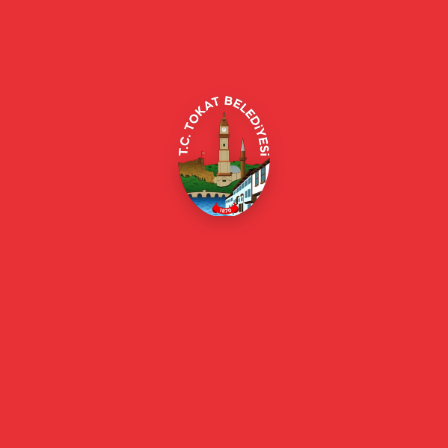
Alipaşa, Gaziosmanpaşa Blv. No:184, 60100
Merkez/Tokat Merkez/Tokat
(0356) 214 22 20 / 153
beyazmasa@tokat.bel.tr
E-Belediye
Online Borç Ödeme
Başkan
Başkanın Özgeçmişi
Başkanın Mesajı
Başkan Fotoğrafları
Başkan Yardımcıları
Kurumsal
Eski Başkanlar
Meclis Üyeleri
Belediye Encümeni
Birim Müdürleri